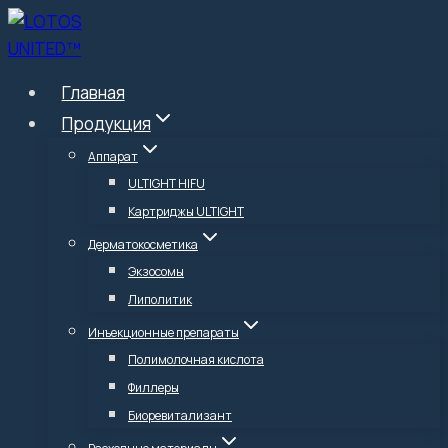
Перейти
к
содержимому
Главная
Продукция
Аппарат
ULTIGHT HIFU
Картриджы ULTIGHT
Дерматокосметика
Экзосомы
Липолитик
Инъекционные препараты
Полимолочная кислота
Филлеры
Биоревитализант