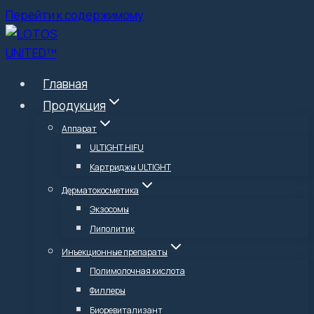
Перейти к содержимому
Главная
Продукция
Аппарат
ULTIGHT HIFU
Картриджы ULTIGHT
Дерматокосметика
Экзосомы
Липолитик
Инъекционные препараты
Полимолочная кислота
Филлеры
Биоревитализант