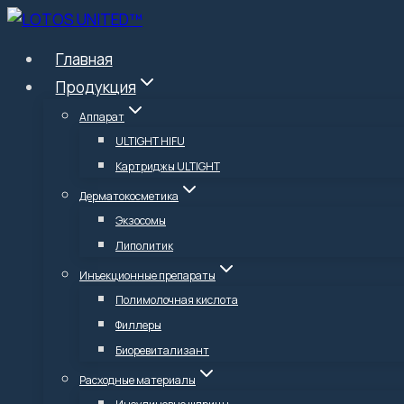
Перейти
к
Главная
содержимому
Продукция
Аппарат
ULTIGHT HIFU
Картриджы ULTIGHT
Дерматокосметика
Экзосомы
Липолитик
Инъекционные препараты
Полимолочная кислота
Филлеры
Биоревитализант
Расходные материалы