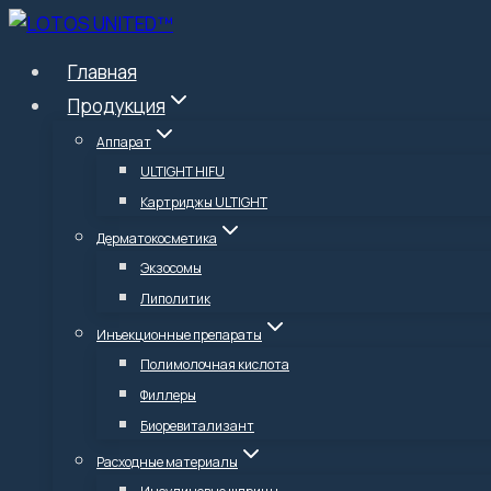
Перейти
к
Главная
содержимому
Продукция
Аппарат
ULTIGHT HIFU
Картриджы ULTIGHT
Дерматокосметика
Экзосомы
Липолитик
Инъекционные препараты
Полимолочная кислота
Филлеры
Биоревитализант
Расходные материалы