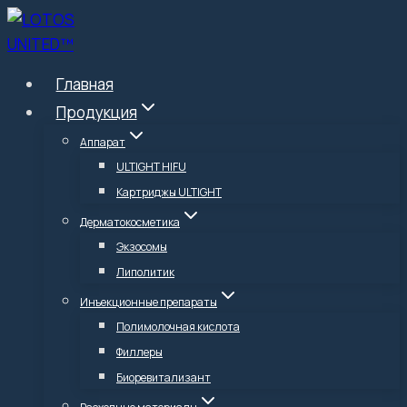
Перейти
к
содержимому
Главная
Продукция
Аппарат
ULTIGHT HIFU
Картриджы ULTIGHT
Дерматокосметика
Экзосомы
Липолитик
Инъекционные препараты
Полимолочная кислота
Филлеры
Биоревитализант