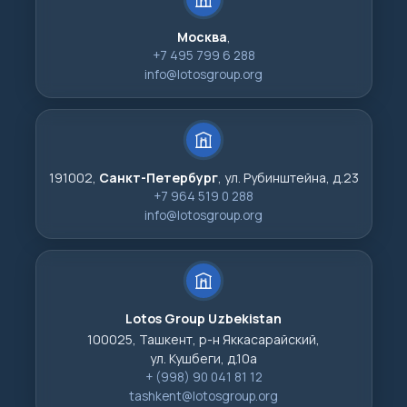
Москва
,
+7 495 799 6 288
info@lotosgroup.org
191002,
Санкт-Петербург
, ул. Рубинштейна, д.23
+7 964 519 0 288
info@lotosgroup.org
Lotos Group Uzbekistan
100025, Ташкент, р-н Яккасарайский,
ул. Кушбеги, д.10а
+ (998) 90 041 81 12
tashkent@lotosgroup.org