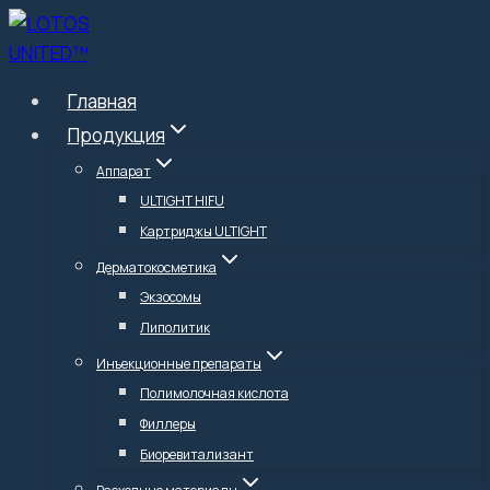
Перейти
к
содержимому
Главная
Продукция
Аппарат
ULTIGHT HIFU
Картриджы ULTIGHT
Дерматокосметика
Экзосомы
Липолитик
Инъекционные препараты
Полимолочная кислота
Филлеры
Биоревитализант