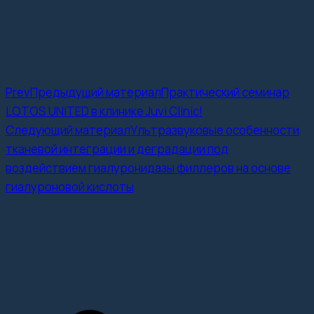
Prev
Предыдущий материал
Практический семинар
LOTOS UNITED в клинике Juvi Clinic!
Следующий материал
Ультразвуковые особенности
тканевой интеграции и деградации под
воздействием гиалуронидазы филлеров на основе
гиалуроновой кислоты