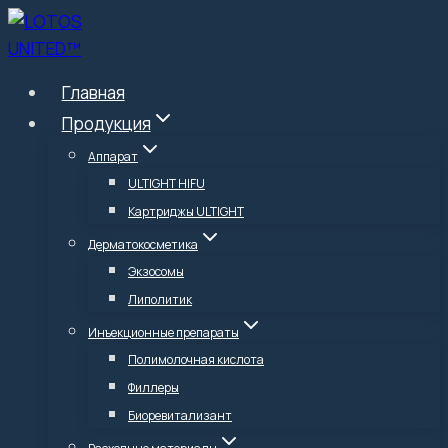
Перейти
к
содержимому
Главная
Продукция
Аппарат
ULTIGHT HIFU
Картриджы ULTIGHT
Дерматокосметика
Экзосомы
Липолитик
Инъекционные препараты
Полимолочная кислота
Филлеры
Биоревитализант