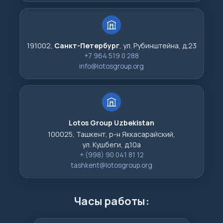
191002,
Санкт-Петербург
, ул. Рубинштейна, д.23
+7 964 519 0 288
info@lotosgroup.org
Lotos Group Uzbekistan
100025, Ташкент, р-н Яккасарайский,
ул. Кушбеги, д.10а
+ (998) 90 041 81 12
tashkent@lotosgroup.org
Часы работы: