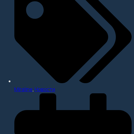
Miraline
,
Новости