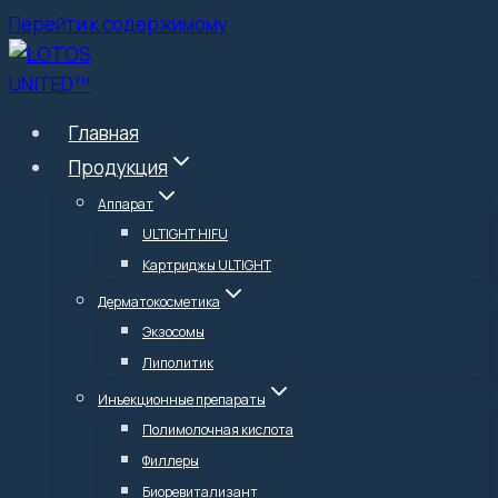
Перейти к содержимому
Главная
Продукция
Аппарат
ULTIGHT HIFU
Картриджы ULTIGHT
Дерматокосметика
Экзосомы
Липолитик
Инъекционные препараты
Полимолочная кислота
Филлеры
Биоревитализант