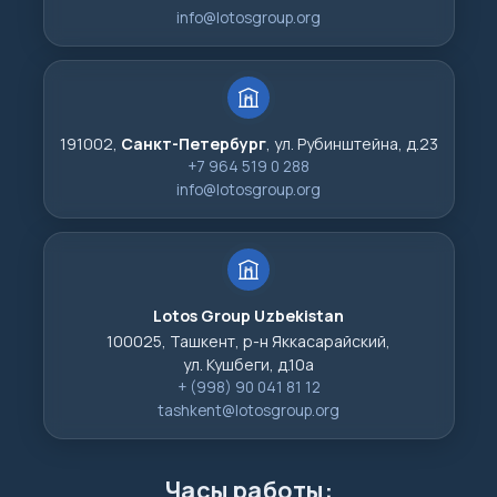
info@lotosgroup.org
191002,
Санкт-Петербург
, ул. Рубинштейна, д.23
+7 964 519 0 288
info@lotosgroup.org
Lotos Group Uzbekistan
100025, Ташкент, р-н Яккасарайский,
ул. Кушбеги, д.10а
+ (998) 90 041 81 12
tashkent@lotosgroup.org
Часы работы: