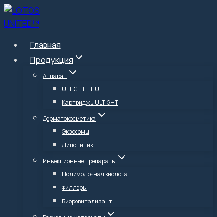
Перейти
к
содержимому
Главная
Продукция
Аппарат
ULTIGHT HIFU
Картриджы ULTIGHT
Дерматокосметика
Экзосомы
Липолитик
Инъекционные препараты
Полимолочная кислота
Филлеры
Биоревитализант