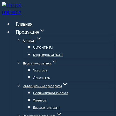
Перейти
к
содержимому
Главная
Продукция
Аппарат
ULTIGHT HIFU
Картриджы ULTIGHT
Дерматокосметика
Экзосомы
Липолитик
Инъекционные препараты
Полимолочная кислота
Филлеры
Биоревитализант