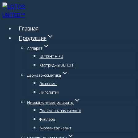
Перейти
к
содержимому
Главная
Продукция
Аппарат
ULTIGHT HIFU
Картриджы ULTIGHT
Дерматокосметика
Экзосомы
Липолитик
Инъекционные препараты
Полимолочная кислота
Филлеры
Биоревитализант