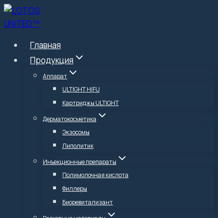
Перейти
к
содержимому
Главная
Продукция
Аппарат
ULTIGHT HIFU
Картриджы ULTIGHT
Дерматокосметика
Экзосомы
Липолитик
Инъекционные препараты
Полимолочная кислота
Филлеры
Биоревитализант