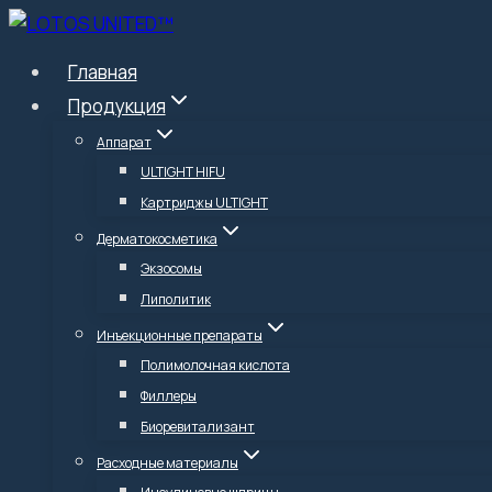
Перейти
к
Главная
содержимому
Продукция
Аппарат
ULTIGHT HIFU
Картриджы ULTIGHT
Дерматокосметика
Экзосомы
Липолитик
Инъекционные препараты
Полимолочная кислота
Филлеры
Биоревитализант
Расходные материалы