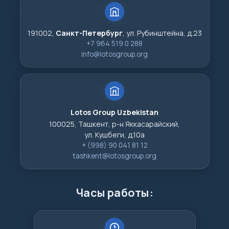
191002,
Санкт-Петербург
, ул. Рубинштейна, д.23
+7 964 519 0 288
info@lotosgroup.org
Lotos Group Uzbekistan
100025, Ташкент, р-н Яккасарайский,
ул. Кушбеги, д.10а
+ (998) 90 041 81 12
tashkent@lotosgroup.org
Часы работы: