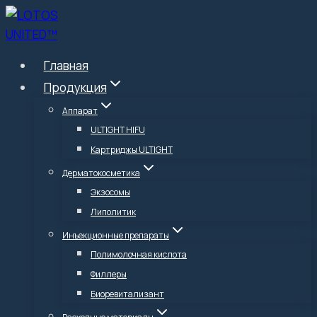
Перейти
к
содержимому
Главная
Продукция
Аппарат
ULTIGHT HIFU
Картриджы ULTIGHT
Дерматокосметика
Экзосомы
Липолитик
Инъекционные препараты
Полимолочная кислота
Филлеры
Биоревитализант