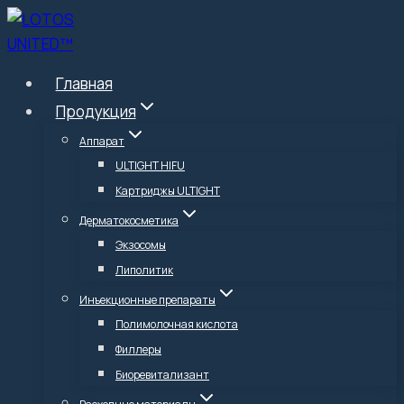
Перейти
к
содержимому
Главная
Продукция
Аппарат
ULTIGHT HIFU
Картриджы ULTIGHT
Дерматокосметика
Экзосомы
Липолитик
Инъекционные препараты
Полимолочная кислота
Филлеры
Биоревитализант