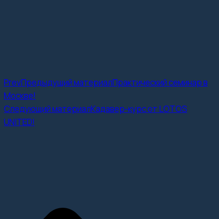
Prev
Предыдущий материал
Практический семинар в
Москве!
Следующий материал
Кадавер-курс от LOTOS
UNITED!