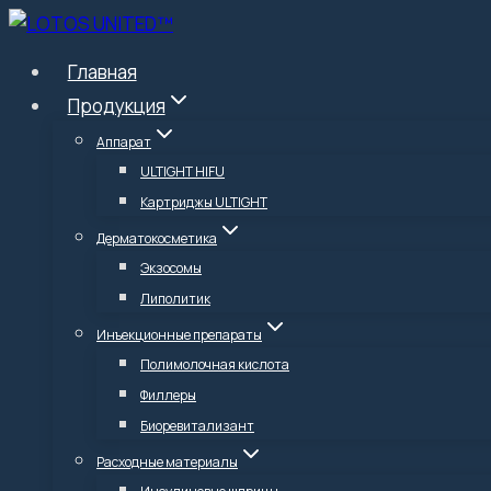
Перейти
к
Главная
содержимому
Продукция
Аппарат
ULTIGHT HIFU
Картриджы ULTIGHT
Дерматокосметика
Экзосомы
Липолитик
Инъекционные препараты
Полимолочная кислота
Филлеры
Биоревитализант
Расходные материалы