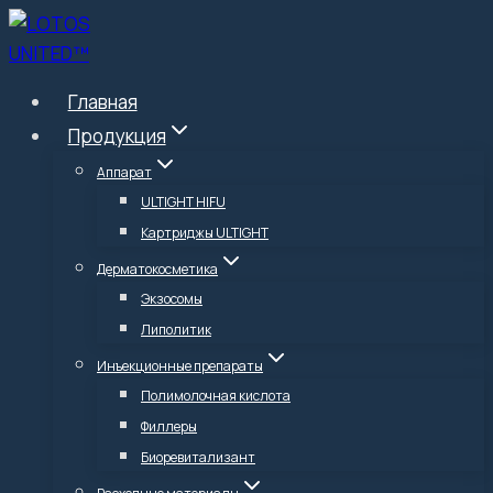
Перейти
к
содержимому
Главная
Продукция
Аппарат
ULTIGHT HIFU
Картриджы ULTIGHT
Дерматокосметика
Экзосомы
Липолитик
Инъекционные препараты
Полимолочная кислота
Филлеры
Биоревитализант