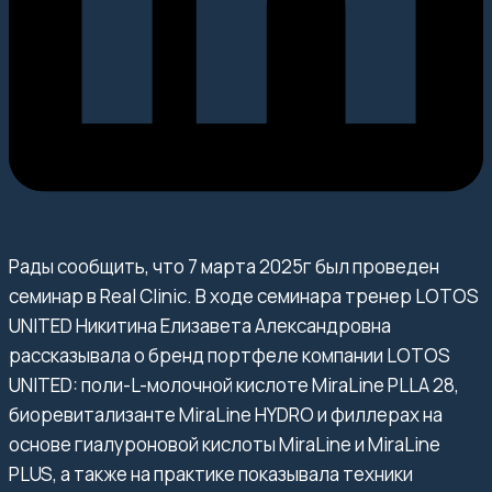
Рады сообщить, что 7 марта 2025г был проведен
семинар в Real Clinic. В ходе семинара тренер LOTOS
UNITED Никитина Елизавета Александровна
рассказывала о бренд портфеле компании LOTOS
UNITED: поли-L-молочной кислоте MiraLine PLLA 28,
биоревитализанте MiraLine HYDRO и филлерах на
основе гиалуроновой кислоты MiraLine и MiraLine
PLUS, а также на практике показывала техники