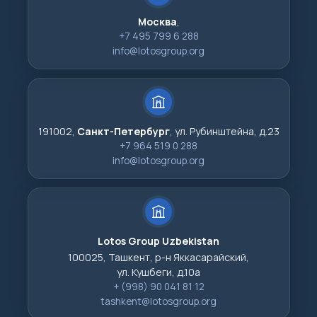
Москва
,
+7 495 799 6 288
info@lotosgroup.org
191002,
Санкт-Петербург
, ул. Рубинштейна, д.23
+7 964 519 0 288
info@lotosgroup.org
Lotos Group Uzbekistan
100025, Ташкент, р-н Яккасарайский,
ул. Кушбеги, д.10а
+ (998) 90 041 81 12
tashkent@lotosgroup.org