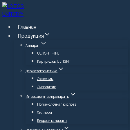
Перейти
к
содержимому
Главная
Продукция
Аппарат
ULTIGHT HIFU
Картриджы ULTIGHT
Дерматокосметика
Экзосомы
Липолитик
Инъекционные препараты
Полимолочная кислота
Филлеры
Биоревитализант