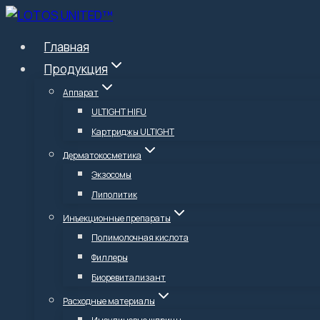
Перейти
к
Главная
содержимому
Продукция
Аппарат
ULTIGHT HIFU
Картриджы ULTIGHT
Дерматокосметика
Экзосомы
Липолитик
Инъекционные препараты
Полимолочная кислота
Филлеры
Биоревитализант
Расходные материалы