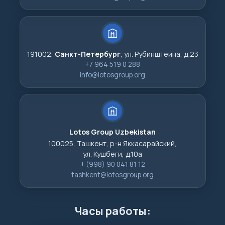
191002,
Санкт-Петербург
, ул. Рубинштейна, д.23
+7 964 519 0 288
info@lotosgroup.org
Lotos Group Uzbekistan
100025, Ташкент, р-н Яккасарайский,
ул. Кушбеги, д.10а
+ (998) 90 041 81 12
tashkent@lotosgroup.org
Часы работы: