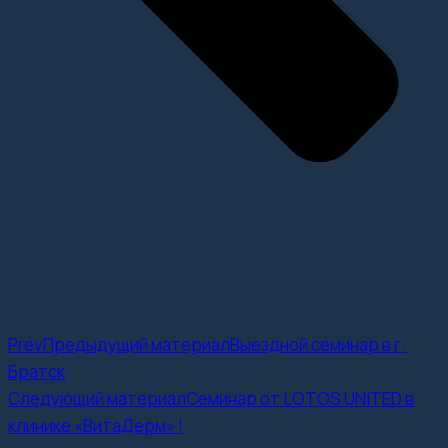
Prev
Предыдущий материал
Выездной семинар в г.
Братск
Следующий материал
Семинар от LOTOS UNITED в
клинике «ВитаДерм» !