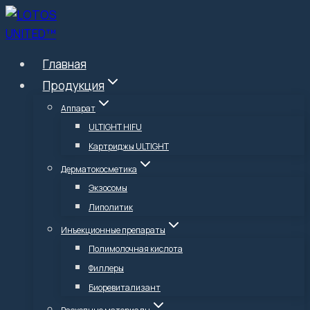
Перейти
к
содержимому
Главная
Продукция
Аппарат
ULTIGHT HIFU
Картриджы ULTIGHT
Дерматокосметика
Экзосомы
Липолитик
Инъекционные препараты
Полимолочная кислота
Филлеры
Биоревитализант