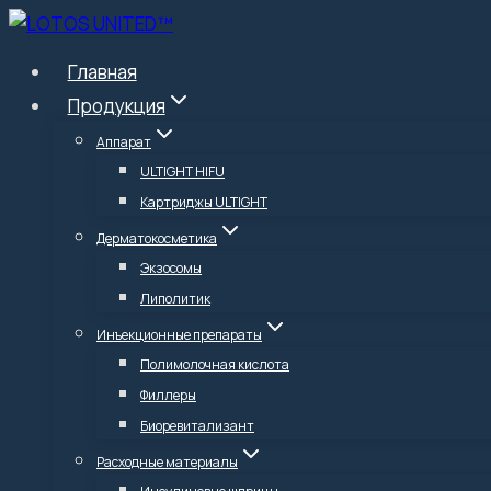
Перейти
к
Главная
содержимому
Продукция
Аппарат
ULTIGHT HIFU
Картриджы ULTIGHT
Дерматокосметика
Экзосомы
Липолитик
Инъекционные препараты
Полимолочная кислота
Филлеры
Биоревитализант
Расходные материалы