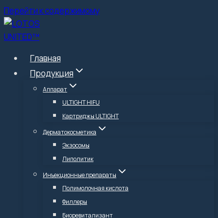
Перейти к содержимому
Главная
Продукция
Аппарат
ULTIGHT HIFU
Картриджы ULTIGHT
Дерматокосметика
Экзосомы
Липолитик
Инъекционные препараты
Полимолочная кислота
Филлеры
Биоревитализант