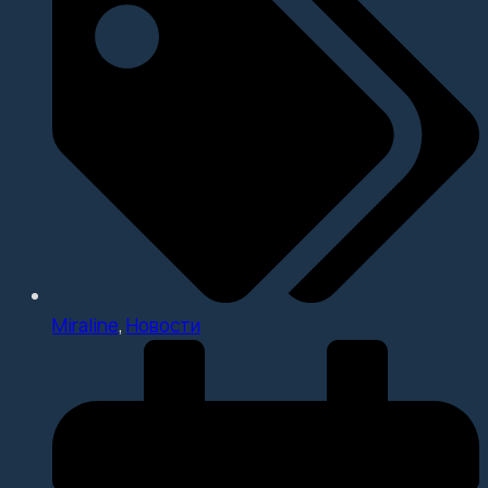
Miraline
,
Новости