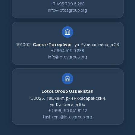
+7 495 799 6 288
info@lotosgroup.org
191002,
Санкт-Петербург
, ул. Рубинштейна, д.23
+7 964 519 0 288
info@lotosgroup.org
Lotos Group Uzbekistan
100025, Ташкент, р-н Яккасарайский,
ул. Кушбеги, д.10а
+ (998) 90 041 81 12
tashkent@lotosgroup.org