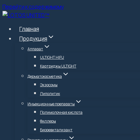
Перейти к содержимому
Главная
Продукция
Аппарат
ULTIGHT HIFU
Картриджы ULTIGHT
Дерматокосметика
Экзосомы
Липолитик
Инъекционные препараты
Полимолочная кислота
Филлеры
Биоревитализант