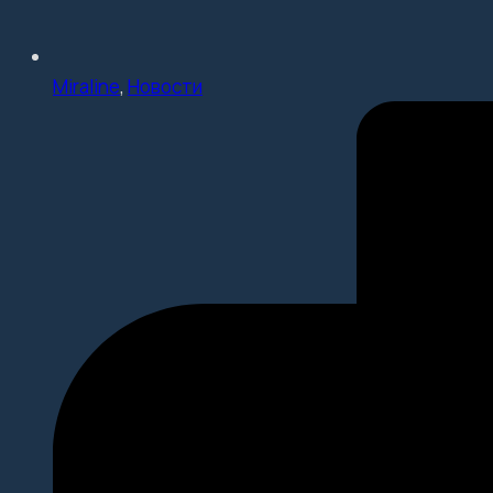
Miraline
,
Новости