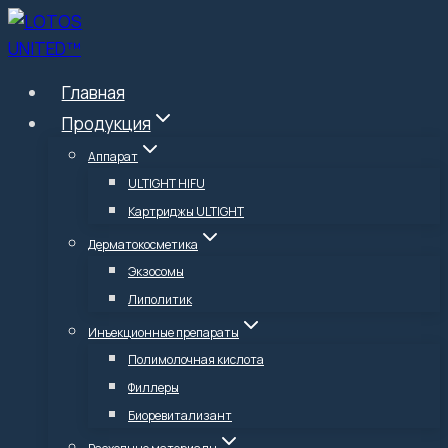
Перейти
к
содержимому
Главная
Продукция
Аппарат
ULTIGHT HIFU
Картриджы ULTIGHT
Дерматокосметика
Экзосомы
Липолитик
Инъекционные препараты
Полимолочная кислота
Филлеры
Биоревитализант