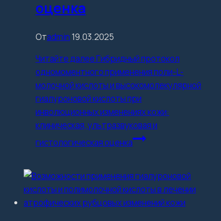
оценка
От
admin
19.03.2025
Читайте далее
Гибридный протокол
одномоментного применения поли-L-
молочной кислоты и высокомолекулярной
гиалуроновой кислоты при
инволюционных изменениях кожи:
клиническая, ультразвуковая и
гистологическая оценка