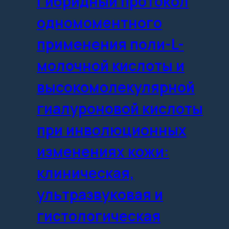
Гибридный протокол
одномоментного
применения поли-L-
молочной кислоты и
высокомолекулярной
гиалуроновой кислоты
при инволюционных
изменениях кожи:
клиническая,
ультразвуковая и
гистологическая