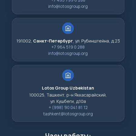
info@lotosgroup.org
191002,
Санкт-Петербург
, ул. Рубинштейна, д.23
+7 964 519 0 288
info@lotosgroup.org
Lotos Group Uzbekistan
100025, Ташкент, р-н Яккасарайский,
ул. Кушбеги, д.10а
+ (998) 90 041 81 12
tashkent@lotosgroup.org
Часы работы: