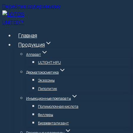
Перейти к содержимому
Главная
Продукция
Аппарат
ULTIGHT HIFU
Дерматокосметика
Экзосомы
Липолитик
Инъекционные препараты
Полимолочная кислота
Филлеры
Биоревитализант
Расходные материалы