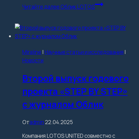
Читайте далее
Облик LOTOS
Miraline
|
Научные статьи и исследования
|
Новости
Второй выпуск годового
проекта «STEP BY STEP»
с журналом Облик
От
admin
22.04.2025
Компания LOTOS UNITED совместно с