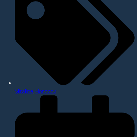
Miraline
,
Новости