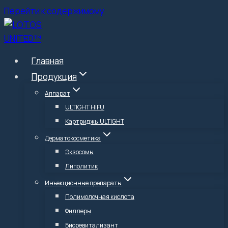
Перейти к содержимому
Главная
Продукция
Аппарат
ULTIGHT HIFU
Картриджы ULTIGHT
Дерматокосметика
Экзосомы
Липолитик
Инъекционные препараты
Полимолочная кислота
Филлеры
Биоревитализант