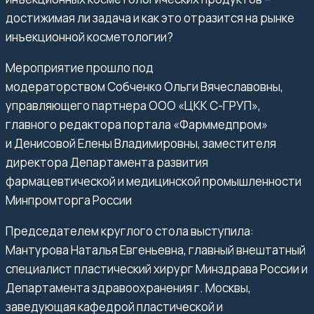
достижимая ли задача и как это отразится на рынке
инъекционной косметологии?
Мероприятие прошло под
модераторством
Собченко Ольги Вячеславовны,
управляющего партнера ООО «ЦКК С-ГРУП»,
главного редактора портала «Фарммедпром»
и
Денисовой Елены Владимировны, заместителя
директора Департамента развития
фармацевтической и медицинской промышленности
Минпромторга России
Председателем круглого стола выступила:
Мантурова Наталья Евгеньевна, главный внештатный
специалист пластический хирург Минздрава России и
Департамента здравоохранения г. Москвы,
заведующая кафедрой пластической и