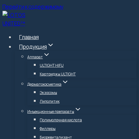
Перейти к содержимому
Главная
Продукция
Аппарат
ULTIGHT HIFU
Картриджы ULTIGHT
Дерматокосметика
Экзосомы
Липолитик
Инъекционные препараты
Полимолочная кислота
Филлеры
Биоревитализант