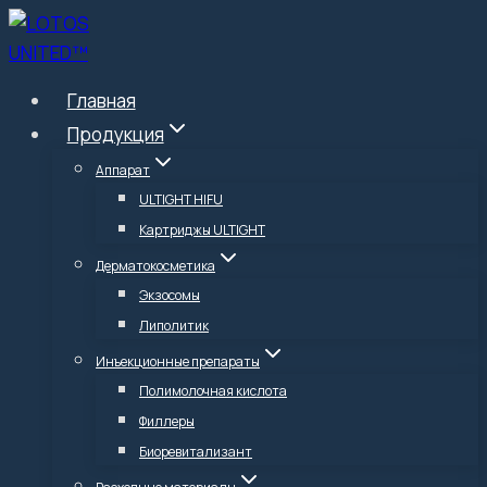
Перейти
к
содержимому
Главная
Продукция
Аппарат
ULTIGHT HIFU
Картриджы ULTIGHT
Дерматокосметика
Экзосомы
Липолитик
Инъекционные препараты
Полимолочная кислота
Филлеры
Биоревитализант