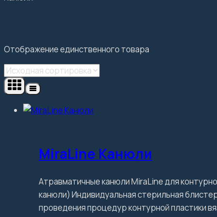
Отображение единственного товара
MiraLine Канюли
Атравматичные канюли MiraLine для контурн
канюли) Индивидуальная стерильная блистер
проведения процедур контурной пластики вя