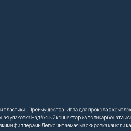
ой пластики Преимущества Игла для прокола в компле
ная упаковка Надёжный коннектор из поликарбоната ис
зкими филлерами Легко читаемая маркировка канюли к