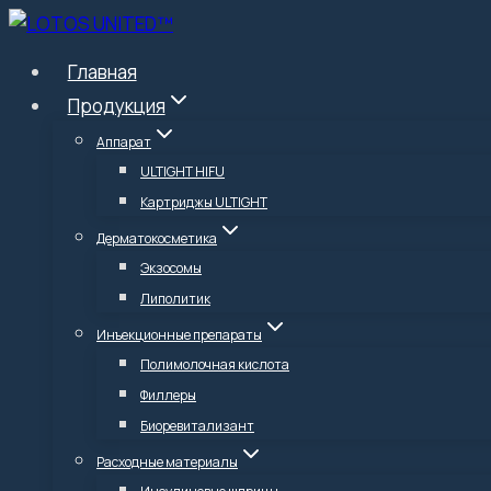
Перейти
к
Главная
содержимому
Продукция
Аппарат
ULTIGHT HIFU
Картриджы ULTIGHT
Дерматокосметика
Экзосомы
Липолитик
Инъекционные препараты
Полимолочная кислота
Филлеры
Биоревитализант
Расходные материалы