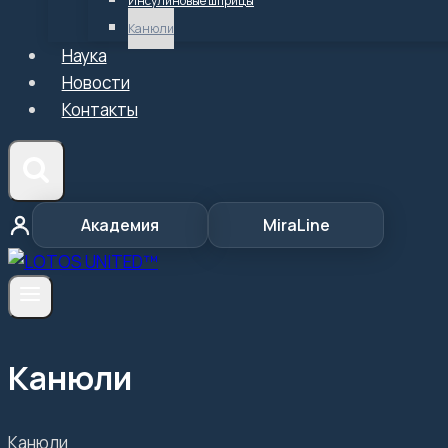
Инсулиновые шприцы
Канюли
Наука
Новости
Контакты
Академия
MiraLine
Канюли
Канюли