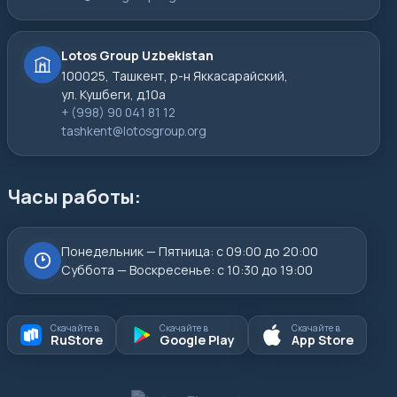
Lotos Group Uzbekistan
100025, Ташкент, р-н Яккасарайский,
ул. Кушбеги, д.10а
+ (998) 90 041 81 12
tashkent@lotosgroup.org
Часы работы:
Понедельник — Пятница: с 09:00 до 20:00
Суббота — Воскресенье: с 10:30 до 19:00
Скачайте в
Скачайте в
Скачайте в
RuStore
Google Play
App Store