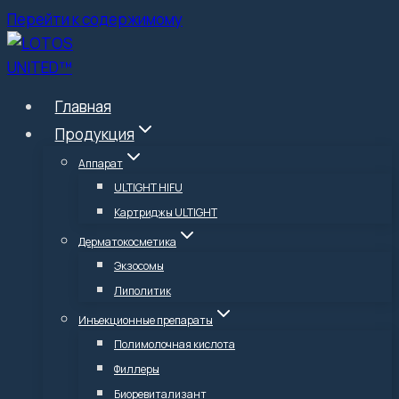
Перейти к содержимому
Главная
Продукция
Аппарат
ULTIGHT HIFU
Картриджы ULTIGHT
Дерматокосметика
Экзосомы
Липолитик
Инъекционные препараты
Полимолочная кислота
Филлеры
Биоревитализант