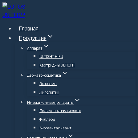
Перейти
к
содержимому
Главная
Продукция
Аппарат
ULTIGHT HIFU
Картриджы ULTIGHT
Дерматокосметика
Экзосомы
Липолитик
Инъекционные препараты
Полимолочная кислота
Филлеры
Биоревитализант