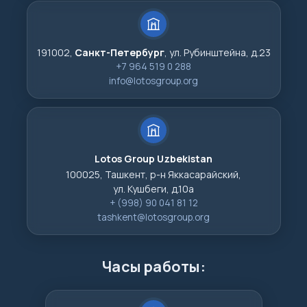
191002,
Санкт-Петербург
, ул. Рубинштейна, д.23
+7 964 519 0 288
info@lotosgroup.org
Lotos Group Uzbekistan
100025, Ташкент, р-н Яккасарайский,
ул. Кушбеги, д.10а
+ (998) 90 041 81 12
tashkent@lotosgroup.org
Часы работы: