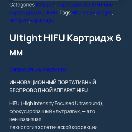
Categories
Аппарат
,
Картридж ULTIGHT 6мм
,
Картриджы ULTIGHT
Tags
Hifu
,
smas
,
Ultight
,
аппарат
,
картридж
Ultight HIFU Картридж 6
мм
Запросить у менеджера
ИННОВАЦИОННЫЙ ПОРТАТИВНЫЙ
БЕСПРОВОДНОЙ АППАРАТ HIFU
HIFU (High Intensity Focused Ultrasound),
сфокусированный ультразвук, — это
неинвазивная
технология эстетической коррекции